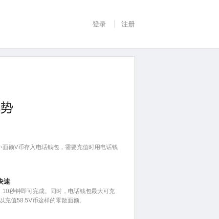
登录
注册
小面额V币存入电话钱包，需要充值时用电话钱
。
快速
，10秒钟即可完成。同时，电话钱包最大可充
可以充值58.5V币这样的零散面额。