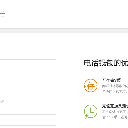
册
可存储V币
闲暇时将零散的
包快速大额充值
充值更加灵活
用电话钱包充值
值999V币，还